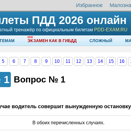
Избранное
Малозн
леты ПДД 2026 онлайн
атный тренажёр по официальным билетам
PDD-EXAM.RU
 ТЕМАМ
ЭКЗАМЕН КАК В ГИБДД
СЛОЖНЫЙ
М
5
6
7
8
9
10
11
12
13
14
15
16
№
1
Вопрос №
1
ос
лучае водитель совершит вынужденную остановк
...
В обоих перечисленных случаях.