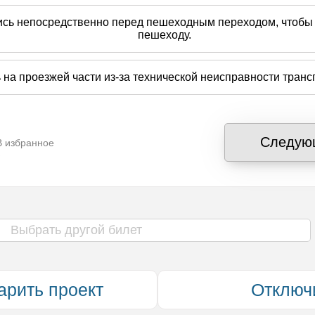
сь непосредственно перед пешеходным переходом, чтобы 
пешеходу.
на проезжей части из-за технической неисправности транс
Следую
В избранное
/10
й ГИБДД
Комментарий PDD-EXAM.RU
Выбрать другой билет
ой остановкой подразумевается прекращение дви
ентарий ГИБДД?
Да
Нет
арить проект
Отключ
т поможет нам совершенствовать процесс обучения. Также